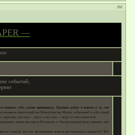
152
APER —
ЛИНГ
тие событий;
еринг
я верным себе, своим принципам. Хранить добро и верить в то, что
ел взглядом притихший зал Министерства Магии, собравший в себе самый
переулка, все они — здесь, и все они — ждут от него новостей.
мальчиком, юным мистером Поттером, и Англия должна была ликовать, вот
ься в зверей, кто мог заговаривать зелья и растворяться в жидкости? Кто