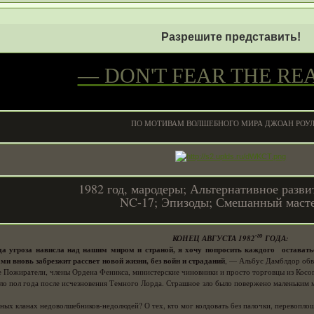
Разрешите представить!
1
— DON'T FEAR THE RE
1
ПО МОТИВАМ ВОЛШЕБНОГО МИРА ДЖОАН РОУ
1982 год, мародеры; Альтернативное разви
NC-17; Эпизоды; Смешанный маст
-го
КОНЕЦ АВГУСТА 1982
ГОДА:
да угроза нависла над нашим миром и страной, я хочу попросить каждого оставатьс
и вновь забрезжит рассвет новой жизни, без войн и страданий
, — Альбус Дамблдор обв
Пожиратели, члены Ордена Феникса, министерские чиновники и просто торговцы из Косого 
ло пол года после исчезновения Темного Лорда. Страшное зло было повержено маленьким 
ных кланах недоволшебников-недолюдей? О тех, кто мог колдовать без палочки, перевоплощат