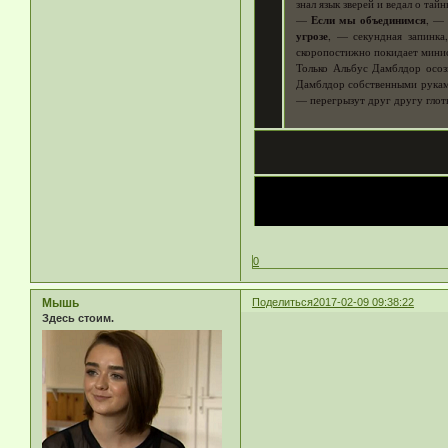
знал язык зверей и ведал о та
—
Если мы объединимся
, —
угрозе
, — секундная запинка,
скоропостижно покидает мини
Только Альбус Дамблдор осозн
Дамблдор собственными руками
— перегрызут друг другу глотк
0
Мышь
Поделиться
2017-02-09 09:38:22
Здесь стоим.