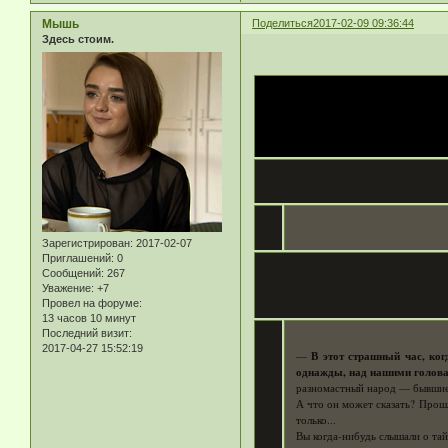
Мышь
Поделиться
2017-02-09 09:36:44
Здесь стоим.
Зарегистрирован
: 2017-02-07
Приглашений:
0
Сообщений:
267
Уважение:
+7
Провел на форуме:
13 часов 10 минут
Последний визит:
2017-04-27 15:52:19
—
В этот страшный час, ког
однажды, над нашими головам
разномастный народ — бывшие 
А что он может сказать? Прош
только...
Вы когда-нибудь слышали о тай