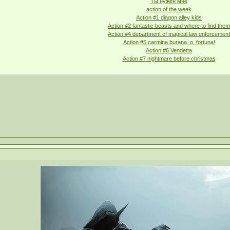
Ты нужен мне
action of the week
Action #1 diagon alley kids
Action #2 fantastic beasts and where to find them
Action #4 department of magical law enforcement
Action #5 carmina burana. o, fortuna!
Action #6 Vendetta
Action #7 nightmare before christmas