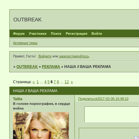
OUTBREAK
Форум
Участники
Поиск
Регистрация
Войти
Активные темы
Привет, Гость!
Войдите
или
зарегистрируйтесь
.
»
OUTBREAK
»
РЕКЛАМА
»
НАША // ВАША РЕКЛАМА
Страница:
«
1
…
4
5
6
7
8
…
12
»
НАША // ВАША РЕКЛАМА
Talita
Поделиться
2017-02-06 16:48:10
В голове порнография, в сердце
война