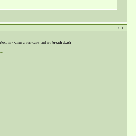
151
erbolt, my wings a hurricane, and
my breath death
ии