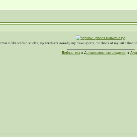
mor is like tenfold shields,
my teeth are swords
, my claws spears, the shock of my tail a thund
_____________________________________
Б
иблиотека
●
Д
ополнительные сведения
●
А
кц