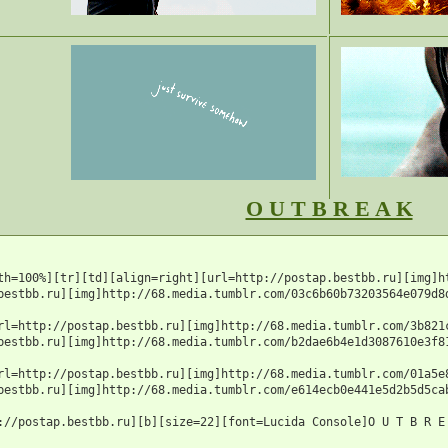
O U T B R E A K
th=100%][tr][td][align=right][url=http://postap.bestbb.ru][img]h
bestbb.ru][img]http://68.media.tumblr.com/03c6b60b73203564e079d8d
rl=http://postap.bestbb.ru][img]http://68.media.tumblr.com/3b821
bestbb.ru][img]http://68.media.tumblr.com/b2dae6b4e1d3087610e3f81
rl=http://postap.bestbb.ru][img]http://68.media.tumblr.com/01a5e
bestbb.ru][img]http://68.media.tumblr.com/e614ecb0e441e5d2b5d5cab
://postap.bestbb.ru][b][size=22][font=Lucida Console]O U T B R E