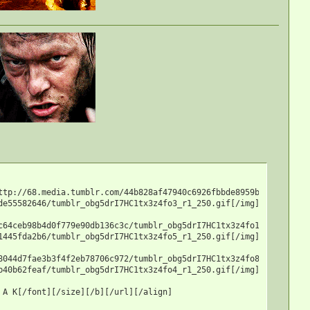
ttp://68.media.tumblr.com/44b828af47940c6926fbbde8959ba084/tumblr
e55582646/tumblr_obg5drI7HC1tx3z4fo3_r1_250.gif[/img][/url]

c64ceb98b4d0f779e90db136c3c/tumblr_obg5drI7HC1tx3z4fo1_r1_250.gif
445fda2b6/tumblr_obg5drI7HC1tx3z4fo5_r1_250.gif[/img][/url]

8044d7fae3b3f4f2eb78706c972/tumblr_obg5drI7HC1tx3z4fo8_r1_250.gif
40b62feaf/tumblr_obg5drI7HC1tx3z4fo4_r1_250.gif[/img][/url]

 A K[/font][/size][/b][/url][/align]