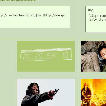
Код:
tp://postap.bestbb.ru][img]http://savepic.ru/12815186.png[/img][
[align=cen
[url=http: