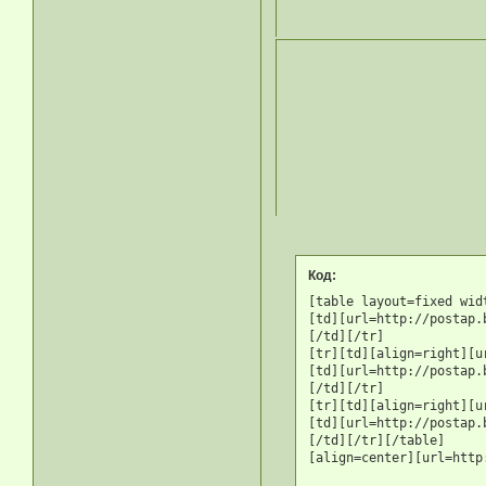
Код:
[table layout=fixed wid
[td][url=http://postap.
[/td][/tr]

[tr][td][align=right][u
[td][url=http://postap.
[/td][/tr]

[tr][td][align=right][u
[td][url=http://postap.
[/td][/tr][/table]

[align=center][url=http