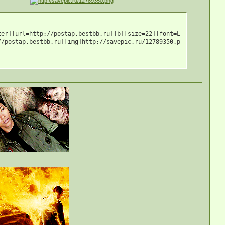
/url][/align]
ter][url=http://postap.bestbb.ru][b][size=22][font=Lucida Console
//postap.bestbb.ru][img]http://savepic.ru/12789350.png[/img][/ur