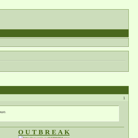
1
ошо.
O U T B R E A K