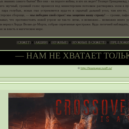
йных знаниях самого бытия? Все они - на пороге войны, и кто их ведет? Геллерт Гриндеваль
 его звучный, громкий голос пронесся под министерским потолком растворяясь эхом в 
 пара голубых, ясных глаз устремляется куда-то в скрытый дальний угол, там кто-то, 
стерское сборище, —
мы победим свой страх! мы защитим нашу страну!
— громко, пафос
авал, что противостоять новой угрозе не так-то легко, и возможно... возможно некто у
 вернул Лорда Волан-де-Морта, собрав спрятанные крестражи. Куда логичней наблюдать, 
и за власть в магическом мире.
[СЮЖЕТ]
[АКЦИИ]
[НУЖНЫЕ]
[НУЖНЫЕ В СЮЖЕТЕ]
[ПРЕДЛОЖИТ
♦
♦
♦
♦
— НАМ НЕ ХВАТАЕТ ТОЛЬК
©
http://feareaper.rusff.ru/