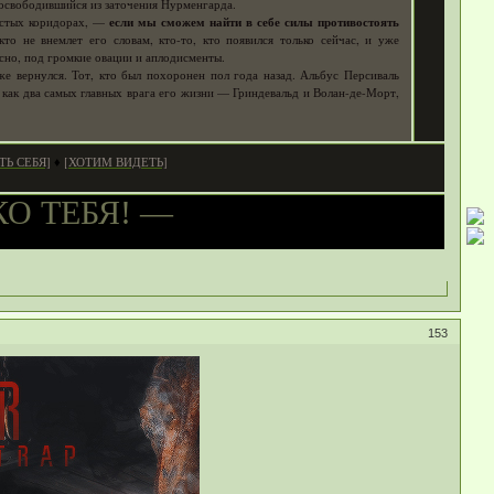
д, освободившийся из заточения Нурменгарда.
пустых коридорах, —
если мы сможем найти в себе силы противостоять
кто не внемлет его словам, кто-то, кто появился только сейчас, и уже
но, под громкие овации и аплодисменты.
же вернулся. Тот, кто был похоронен пол года назад. Альбус Персиваль
как два самых главных врага его жизни — Гриндевальд и Волан-де-Морт,
Ь СЕБЯ]
[ХОТИМ ВИДЕТЬ]
♦
О ТЕБЯ! —
153