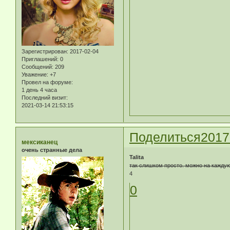
Зарегистрирован
: 2017-02-04
Приглашений:
0
Сообщений:
209
Уважение:
+7
Провел на форуме:
1 день 4 часа
Последний визит:
2021-03-14 21:53:15
Поделиться
2017
мексиканец
очень странные дела
Talita
так слишком просто. можно на каждую
4
0