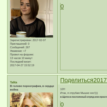
0
Зарегистрирован
: 2017-02-07
Приглашений:
0
Сообщений:
267
Уважение:
+7
Провел на форуме:
13 часов 10 минут
Последний визит:
2017-04-27 15:52:19
Поделиться
2017
Talita
В голове порнография, в сердце
10!!!
война
Итак, я отрубаю Мышке нос!)))
в Щите в постоянный отряд или прост
0