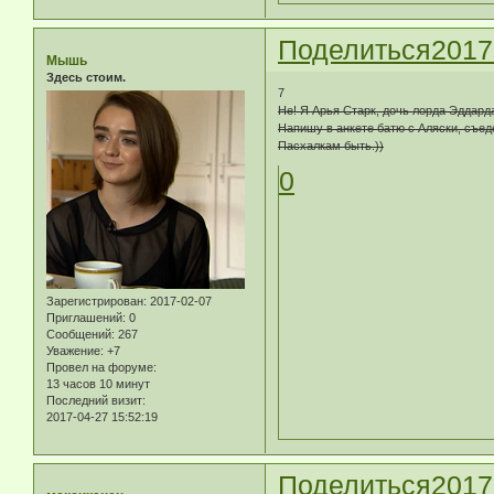
Поделиться
2017
Мышь
Здесь стоим.
7
Не! Я Арья Старк, дочь лорда Эддард
Напишу в анкете батю с Аляски, съе
Пасхалкам быть.))
0
Зарегистрирован
: 2017-02-07
Приглашений:
0
Сообщений:
267
Уважение:
+7
Провел на форуме:
13 часов 10 минут
Последний визит:
2017-04-27 15:52:19
Поделиться
2017