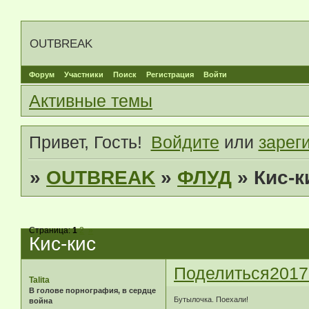
OUTBREAK
Форум
Участники
Поиск
Регистрация
Войти
Активные темы
Привет, Гость!
Войдите
или
зарег
»
OUTBREAK
»
ФЛУД
»
Кис-к
Страница:
1
2
»
Кис-кис
Поделиться
2017
Talita
В голове порнография, в сердце
Бутылочка. Поехали!
война