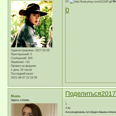
10
М
0
Зарегистрирован
: 2017-02-05
Приглашений:
0
Сообщений:
203
Уважение:
+21
Провел на форуме:
1 день 19 часов
Последний визит:
2021-08-07 22:16:39
Поделиться
2017
Мышь
Здесь стоим.
1
:* х)
А я уж думала, тут будут башку отку