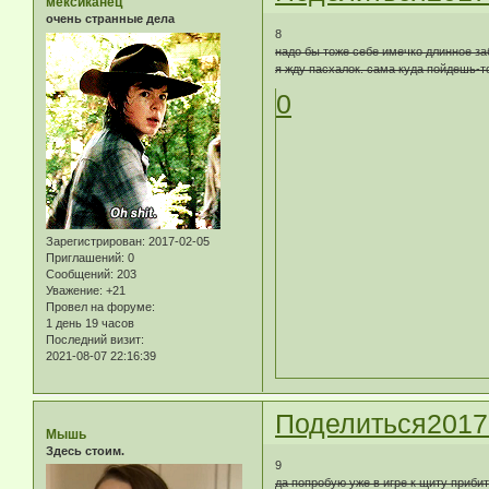
мексиканец
очень странные дела
8
надо бы тоже себе имечко длинное за
я жду пасхалок. сама куда пойдешь-т
0
Зарегистрирован
: 2017-02-05
Приглашений:
0
Сообщений:
203
Уважение:
+21
Провел на форуме:
1 день 19 часов
Последний визит:
2021-08-07 22:16:39
Поделиться
2017
Мышь
Здесь стоим.
9
да попробую уже в игре к щиту прибит