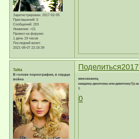
Зарегистрирован
: 2017-02-05
Приглашений:
0
Сообщений:
203
Уважение:
+21
Провел на форуме:
1 день 19 часов
Последний визит:
2021-08-07 22:16:39
Поделиться
2017
Talita
В голове порнография, в сердце
мексиканец
война
каждому десятому или девятому?)) аха
5
0